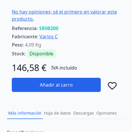
No hay opiniones; sé el primero en valorar este
producto.
Referencia
:
SR08200
Fabricante
:
Varios C
Peso
: 4,09 Kg
Stock
:
Disponible
146,58 €
IVA incluído
Añadir al carro
Añad
Más información
Hoja de datos
Descargas
Opiniones
Description