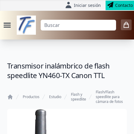
Iniciar sesión
Contacto
Transmisor inalámbrico de flash
speedlite YN460-TX Canon TTL
Flash/Flash
Flash y
Productos
Estudio
speedlite para
speedlite
cámara de fotos
Home