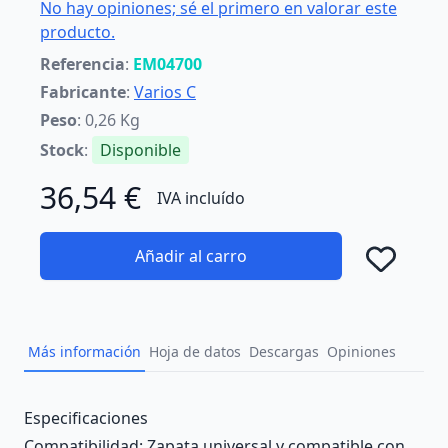
No hay opiniones; sé el primero en valorar este
producto.
Referencia
:
EM04700
Fabricante
:
Varios C
Peso
: 0,26 Kg
Stock
:
Disponible
36,54 €
IVA incluído
Añadir al carro
Añad
Más información
Hoja de datos
Descargas
Opiniones
Description
Especificaciones
Compatibilidad: Zapata universal y compatible con