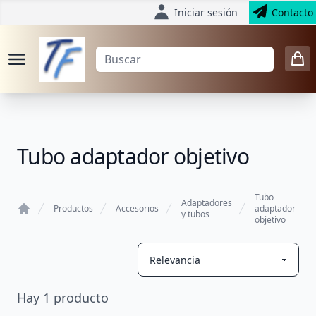
Iniciar sesión
Contacto
Tubo adaptador objetivo
Tubo
Adaptadores
Productos
Accesorios
adaptador
y tubos
objetivo
Home
Hay
1
producto