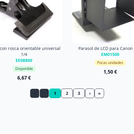
con rosca orientable universal
Parasol de LCD para Canon
1/4
EM01500
EE08800
Pocas unidades
Disponible
1,50 €
6,67 €
«
‹
1
2
3
›
»