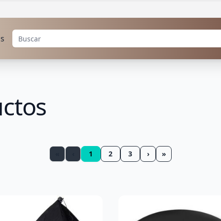
os
uctos
«
‹
1
2
3
›
»