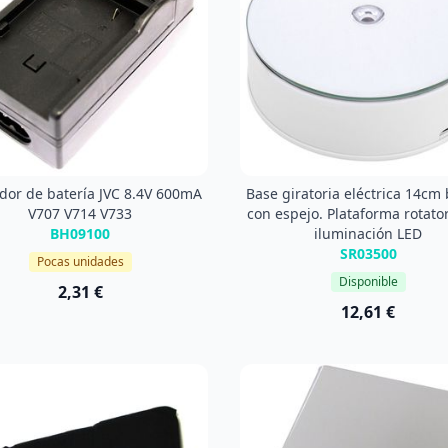
dor de batería JVC 8.4V 600mA
Base giratoria eléctrica 14cm
V707 V714 V733
con espejo. Plataforma rotato
BH09100
iluminación LED
SR03500
Pocas unidades
Disponible
2,31 €
12,61 €